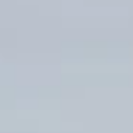
7 de jul.
Miguel Faccio conquista mais um pód
e segue na briga pelo titulo
Miguel Faccio Conquista Pódio na Copa São Paulo Light de Ka