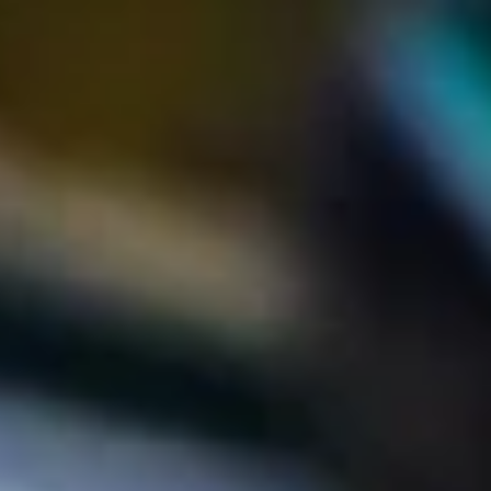
17 de jul.
Campeão da categoria Mini ganhará
prêmio especial para disputa do Rok
Super Final na Itália
CBA anuncia parceria com a OTK/ Rok Vortex, por meio da N
Karts and Parts, para premiar o vencedor da.