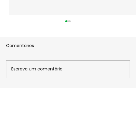
Comentários
Escreva um comentário
Miguel Faccio conquista mais um
pódio e segue na briga pelo titulo