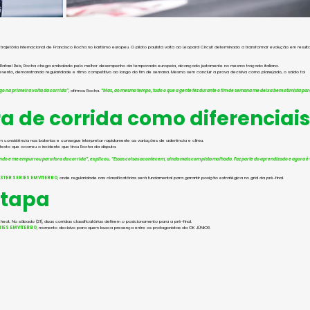
trajetória internacional de Francisco Rocha no kartismo europeu. O piloto paulista volta ao Leopard Circuit determinado a transformar evolução em result
 e Rafael Reis, Rocha chega embalado pelo melhor desempenho da temporada europeia, alcançado justamente no mesmo traçado italiano.
o evento, demonstrando regularidade e ritmo competitivo ao longo do fim de semana. Mesmo sem concluir a prova decisiva como planejado, o saldo foi 
go na primeira volta da corrida”
, afirmou Rocha. 
“Mas, ao mesmo tempo, tudo o que a gente fez durante o fim de semana me deixa bem otimista par
a de corrida como diferenciais
m consistência nas baterias e consegue interpretar rapidamente as variações de aderência e clima.
texto que ocorreu o incidente que tirou Rocha da disputa.
ando e me empurrou para fora da corrida”, explicou. “Essas coisas acontecem, ainda mais com pista molhada. Faz parte do aprendizado e agora é 
STER SERIES EM VITERBO
, onde regularidade nas classificatórias será fundamental para garantir posição estratégica no grid da pré-final.
etapa
at. No sábado (21), duas corridas classificatórias definem o posicionamento para a pré-final.
IES EM VITERBO
, momento decisivo para quem busca presença entre os protagonistas da OK JÚNIOR.