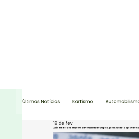
Últimas Notícias
Kartismo
Automobilism
19 de fev.
Sul Brasileiro de Kart
Copa do Brasil de K
Após melhor desempenho da temporada europeia, piloto paulista aposta em c