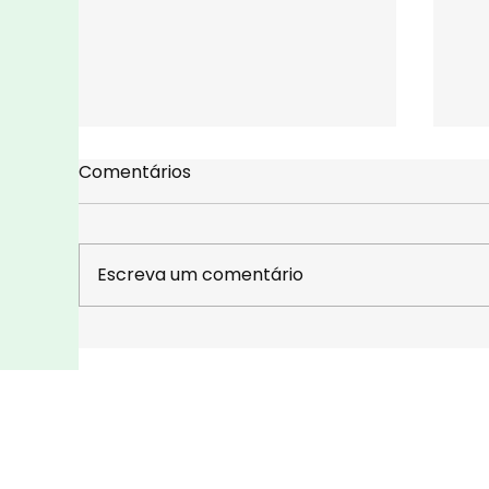
Comentários
Escreva um comentário
Mateus Oliveira treina em
Ni
Portugal nos kartódromos
22
de Portimão e Braga
in