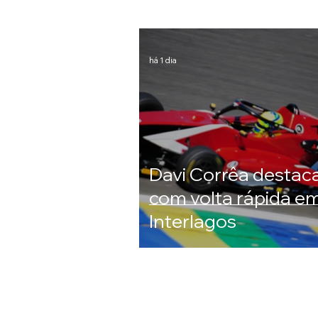
há 1 dia
Davi Corrêa destac
com volta rápida e
Interlagos