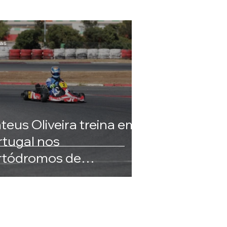
ias
teus Oliveira treina em
rtugal nos
rtódromos de
rtimão e Braga