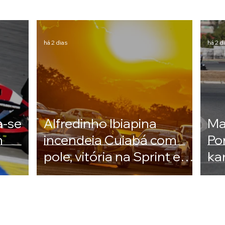
há 2 dias
há 2 d
a-se
Alfredinho Ibiapina
Ma
m
incendeia Cuiabá com
Po
pole, vitória na Sprint e
ka
coração na pista
Po