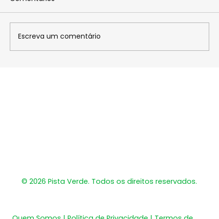
Escreva um comentário
Mateus Oliveira treina em Portugal
nos kartódromos de Portimão e
Braga
​© 2026 Pista Verde. Todos os direitos reservados.
Quem Somos | Política de Privacidade | Termos de