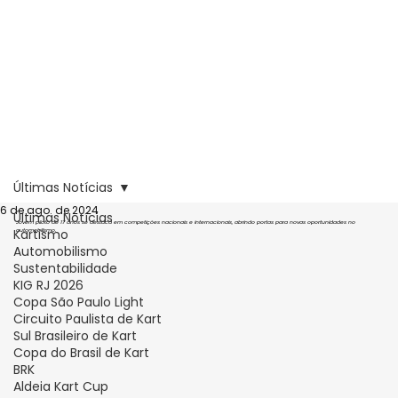
Últimas Notícias
6 de ago. de 2024
Últimas Notícias
Jovem piloto de 17 anos se destaca em competições nacionais e internacionais, abrindo portas para novas oportunidades no 
Kartismo
automobilismo.
Automobilismo
Sustentabilidade
KIG RJ 2026
Copa São Paulo Light
Circuito Paulista de Kart
Sul Brasileiro de Kart
Copa do Brasil de Kart
BRK
Aldeia Kart Cup