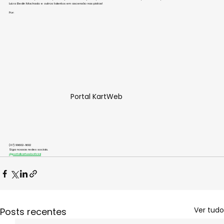
Luiza Bedin Machado e outros talentos em ascensão nas pistas!
Por: 
Portal KartWeb
(47) 99602-1692
Siga nossas redes sociais.
@portalkartweboficial
Ver tudo
Posts recentes