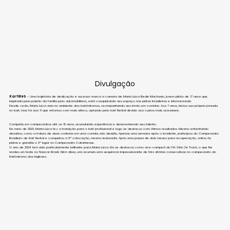
Divulgação
KartWeb
 – Uma trajetória de dedicação e sucesso marca a carreira de Maria Luiza Bedin Machado, jovem piloto de 17 anos que, 
inspirada pela paixão da família pelo automobilismo, está conquistando seu espaço nas pistas brasileiras e internacionais.
Desde cedo, Maria Luiza vivia no ambiente dos kartódromos, acompanhando seu irmão em corridas. Aos 7 anos, iniciou sua própria jornada 
no kart, mas foi aos 11 que retomou com mais afinco, optando pelo kart Rental devido aos custos mais acessíveis. 
Competiu em campeonatos até os 15 anos, acumulando experiência e desenvolvendo seu talento.
No meio de 2023, Maria Luiza fez a transição para o kart profissional e logo se destacou com ótimos resultados. Mesmo enfrentando 
desafios, como a fratura de duas costelas em uma corrida, não desistiu. Apenas uma semana após o incidente, participou do Campeonato 
Brasileiro de Kart Rental e conquistou a 9ª colocação, mesmo lesionada. Após uma pausa de dois meses para recuperação, voltou às 
pistas e garantiu o 3º lugar no Campeonato Catarinense.
O ano de 2024 tem sido particularmente brilhante para Maria Luiza. Ela se destacou como vice-campeã do FIA Girls On Track, o que lhe 
rendeu um teste no Nascar Brasil. Além disso, ela acumula uma sequência impressionante de três vitórias consecutivas no campeonato do 
Kartódromo dos Ingleses.