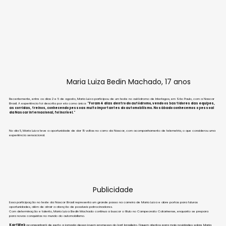
Maria Luiza Bedin Machado, 17 anos
Recentemente, entre os dias 2 e 5 de agosto, Maria Luiza participou de um teste no autódromo de Interlagos, em São Paulo, com a Nascar 
Brasil. A experiência foi descrita por ela como única: 
"Foram 4 dias dentro do autódromo, vendo os bastidores das equipes, 
as corridas, treinos, conhecendo pessoas muito importantes do automobilismo. No sábado conhecemos o pessoal 
da Nascar internacional, foi incrível."
No dia 5, Maria Luiza teve a oportunidade de dar 15 voltas no carro da Nascar, com acompanhamento de telemetria, o que considerou uma 
experiência sensacional.
Publicidade
Essa participação no teste da Nascar Brasil representa um grande passo na carreira de Maria Luiza e abre portas para futuras 
oportunidades, além de atrair a atenção de possíveis patrocinadores. 
Com determinação e talento, Maria Luiza Bedin Machado continua a buscar o título no Campeonato Catarinense, enquanto se prepara 
para novas conquistas no mundo do automobilismo.
KartWeb
 acompanhará de perto a jornada dessa jovem promessa do kart brasileiro. Fiquem atentos para mais novidades sobre Maria 