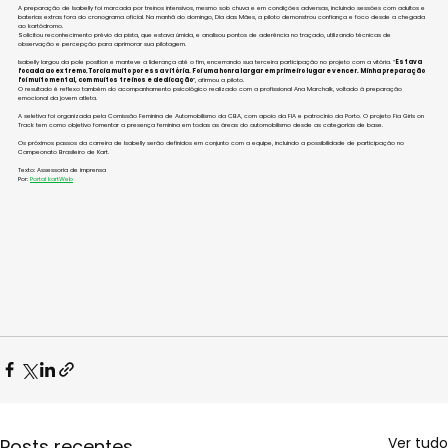
A preparação de Isabelly foi marcada por treinos intensivos, mesmo sob chuva e em condições adversas, incluindo sessões com adultos e 
baterias extras fora do cronograma oficial. Na manhã do domingo, Dia das Mães, a piloto demonstrou confiança e foco desde a chegada 
ao kartódromo. 
Solicitou reconhecimento prévio da pista, que estava úmida, e analisou pontos de aderência no traçado, utilizando técnicas de 
observação e percepção para aprimorar sua pilotagem.
Isabelly largou da pole position e manteve a liderança até o fim, encerrando sua terceira participação no projeto com a vitória. “
Estava 
focada ao extremo. Torcia muito por essa vitória. Foi uma honra largar em primeiro lugar e vencer. Minha preparação 
foi muito mental, com muitos treinos e dedicação
”, afirmou a piloto.
O resultado é reflexo também do acompanhamento psicológico realizado com a profissional Ana Marchalk, voltado à preparação 
emocional da jovem atleta.
A seletiva foi organizada pela Comissão Feminina de Automobilismo da CBA, com apoio da FIA e patrocínio da Porto. O projeto Fia Girls on 
Track tem como objetivo fomentar a presença feminina em todas as áreas do automobilismo desde as categorias de base.
Os próximos passos da carreira de Isabelly serão definidos em conjunto com a equipe, incluindo a possibilidade de participação no 
Campeonato Brasileiro de Kart.
Texto: Assessoria de imprensa
Por: 
Portal kartWeb
Ver tudo
Posts recentes