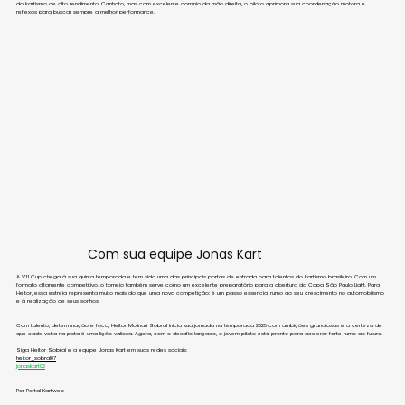
do kartismo de alto rendimento. Canhoto, mas com excelente domínio da mão direita, o piloto aprimora sua coordenação motora e 
reflexos para buscar sempre a melhor performance.
Com sua equipe Jonas Kart
A V11 Cup chega à sua quinta temporada e tem sido uma das principais portas de entrada para talentos do kartismo brasileiro. Com um 
formato altamente competitivo, o torneio também serve como um excelente preparatório para a abertura da Copa São Paulo Light. Para 
Heitor, essa estreia representa muito mais do que uma nova competição: é um passo essencial rumo ao seu crescimento no automobilismo 
e à realização de seus sonhos.
Com talento, determinação e foco, Heitor Molinari Sobral inicia sua jornada na temporada 2025 com ambições grandiosas e a certeza de 
que cada volta na pista é uma lição valiosa. Agora, com o desafio lançado, o jovem piloto está pronto para acelerar forte rumo ao futuro.
Siga Heitor Sobral e a equipe Jonas Kart em suas redes sociais:
heitor_sobral07
jonaskart02
Por Portal Kartweb