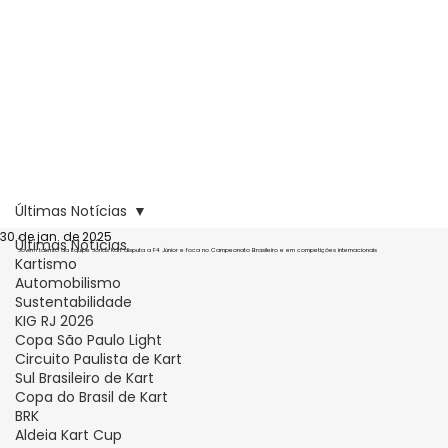
Últimas Notícias
30 de jan. de 2025
Últimas Notícias
Jovem talento da Equipe Jonas Kart disputa a F4 Júnior e foca no Campeonato Brasileiro e em competições internacionais
Kartismo
Automobilismo
Sustentabilidade
KIG RJ 2026
Copa São Paulo Light
Circuito Paulista de Kart
Sul Brasileiro de Kart
Copa do Brasil de Kart
BRK
Aldeia Kart Cup