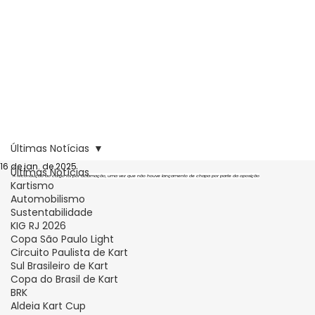
Últimas Notícias
16 de jan. de 2025
Últimas Notícias
A recondução ao cargo foi por aclamação, uma vez que não houve lançamento de chapa por parte da oposição
Kartismo
Automobilismo
Sustentabilidade
KIG RJ 2026
Copa São Paulo Light
Circuito Paulista de Kart
Sul Brasileiro de Kart
Copa do Brasil de Kart
BRK
Aldeia Kart Cup