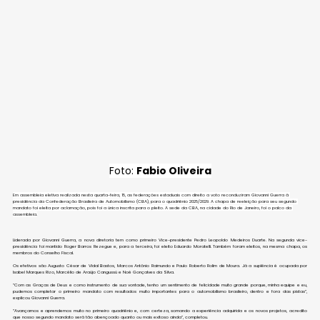
Foto: 
Fabio Oliveira
Em assembleia eletiva realizada nesta quarta-feira, 15, as federações estaduais com direito a voto reconduziram Giovanni Guerra à 
presidência da Confederação Brasileira de Automobilismo (CBA), para o quadriênio 2025/2029. A chapa de reeleição para seu segundo 
mandato foi eleita por aclamação, pois foi a única inscrita para o pleito. A sede da CBA, na cidade do Rio de Janeiro, foi o palco da 
assembleia.
Liderada por Giovanni Guerra, a nova diretoria tem como primeiro Vice-presidente Pedro Leopoldo Medeiros Duarte. Na segunda vice-
presidência foi mantido Roger Barros Rezegue e, para a terceira, foi eleito Eduardo Moratelli. Também foram eleitos, na mesma chapa, os 
membros do Conselho Fiscal. 
Os efetivos são Augusto César de Vidal Bastos, Marcos Antônio Raimundo e Paulo Roberto Rolim de Moura. Já a suplência é ocupada por 
Isabel Marques Rizo, Marcélio de Araújo Cangussú e Noé Gonçalves da Silva.
“Com as Graças de Deus e como instrumento de sua vontade, tenho um sentimento de felicidade muito grande porque, minha equipe e eu, 
pudemos completar o primeiro mandato com resultados muito importantes para o automobilismo brasileiro, dentro e fora das pistas”, 
explicou Giovanni Guerra.
“Avançamos e aprendemos muito no primeiro quadriênio e, com certeza, somando a experiência adquirida e os novos projetos, acredito 
que nosso segundo mandato será tão abençoado quanto ou mais exitoso ainda”, completou.