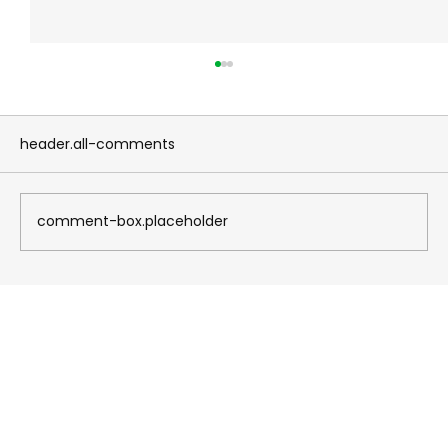
header.all-comments
comment-box.placeholder
Nicolas Souza completa 22 treinos
em semana intensa