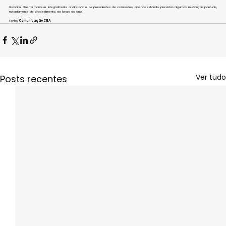
Giovanni Guerra manteve integralmente a diretoria e os presidentes de comissões, apenas estando previstas algumas mudanças pontuais, 
notadamente de procedimento, ao longo do ano.
Fonte: 
Comunicação CBA
Ver tudo
Posts recentes