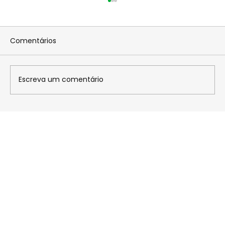
Comentários
Escreva um comentário
Ryan Santos intensifica preparação
em Guapimirim e mira pódio na
próxima rodada