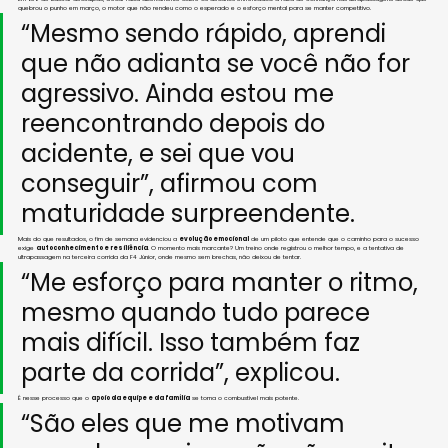
quebrou o punho em março, o motor que não rendeu como o esperado e o esforço mental para se manter competitivo.
“Mesmo sendo rápido, aprendi 
que não adianta se você não for 
agressivo. Ainda estou me 
reencontrando depois do 
acidente, e sei que vou 
conseguir”, afirmou com 
maturidade surpreendente.
Mais do que resultados, o fim de semana evidenciou a 
evolução emocional
 de um piloto que entende que o caminho para o sucesso 
exige 
autoconhecimento e resiliência
. O momento mais marcante? Um treino onde registrou o melhor tempo, e a tentativa de 
ultrapassagem na terceira corrida da F4 Júnior, onde mesmo sem brechas, não deixou de tentar.
“Me esforço para manter o ritmo, 
mesmo quando tudo parece 
mais difícil. Isso também faz 
parte da corrida”, explicou.
É nesse processo que o 
apoio da equipe e da família
 se torna o combustível mais potente.
“São eles que me motivam 