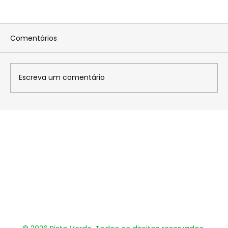
Comentários
Escreva um comentário
Open Catarinense de Kart 2026 tem
primeiras baterias em Joinville