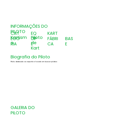
INFORMAÇÕES DO
PILOTO
CAT
EQ
KART
Kartism
Piloto
EGO
UIP
FÁBRI
BAS
o
de
RIA
E
CA
E
Kart
Biografia do Piloto
Piloto dedicado ao esporte e focado em buscar pódios
GALERIA DO
PILOTO