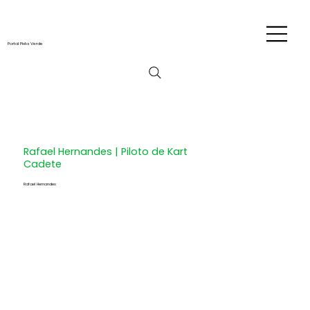
Portal Pista Verde
Rafael Hernandes | Piloto de Kart
Cadete
Rafael Hernandes