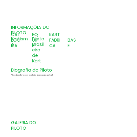
INFORMAÇÕES DO
PILOTO
CAT
EQ
KART
Kartism
Piloto
EGO
UIP
FÁBRI
BAS
o
Brasil
RIA
E
CA
E
eiro
de
Kart
Biografia do Piloto
Piloto brasileiro com excelente dedicação ao kart.
GALERIA DO
PILOTO