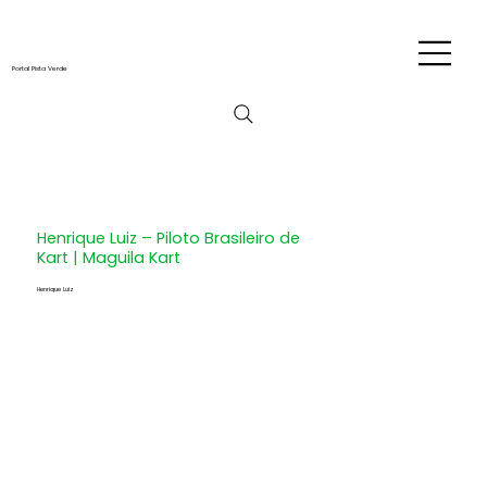
Portal Pista Verde
Henrique Luiz – Piloto Brasileiro de
Kart | Maguila Kart
Henrique Luiz