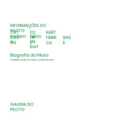
INFORMAÇÕES DO
PILOTO
CAT
EQ
KART
Kartism
Piloto
EGO
UIP
FÁBRI
BAS
o
de
RIA
E
CA
E
Kart
Biografia do Piloto
Competidor focado em evolução constante nas pistas
GALERIA DO
PILOTO