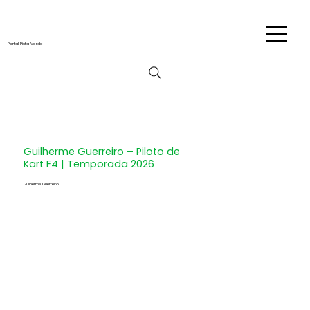
Portal Pista Verde
Guilherme Guerreiro – Piloto de
Kart F4 | Temporada 2026
Guilherme Guerreiro