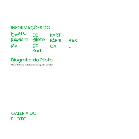
INFORMAÇÕES DO
PILOTO
CAT
EQ
KART
Kartism
Piloto
EGO
UIP
FÁBRI
BAS
o
de
RIA
E
CA
E
Kart
Biografia do Piloto
Piloto dinâmico e dedicado ao esporte a motor.
GALERIA DO
PILOTO