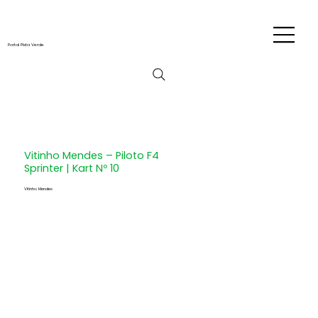
Portal Pista Verde
Vitinho Mendes – Piloto F4
Sprinter | Kart Nº 10
Vitinho Mendes