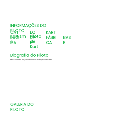
INFORMAÇÕES DO
PILOTO
CAT
EQ
KART
Kartism
Piloto
EGO
UIP
FÁBRI
BAS
o
de
RIA
E
CA
E
Kart
Biografia do Piloto
Piloto focado em performance e evolução constante
GALERIA DO
PILOTO