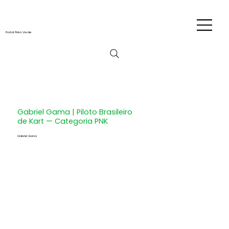
Portal Pista Verde
Gabriel Gama | Piloto Brasileiro
de Kart​ — Categoria PNK
Gabriel Gama