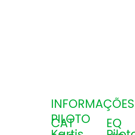
INFORMAÇÕES
PILOTO
CAT
EQ
Kartis
Pilot