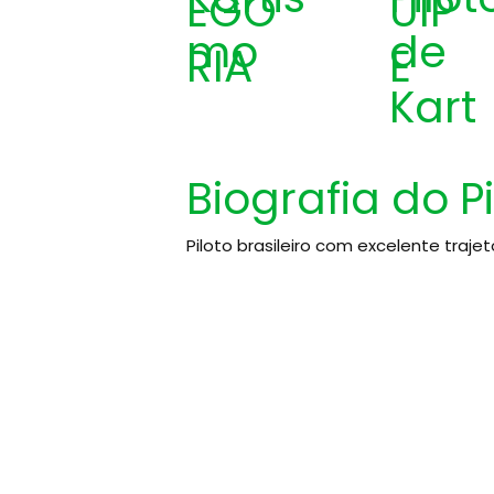
EGO
UIP
mo
de
RIA
E
Kart
Biografia do P
Piloto brasileiro com excelente trajet