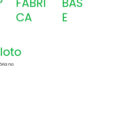
FÁBRI
BAS
CA
E
iloto
ória no