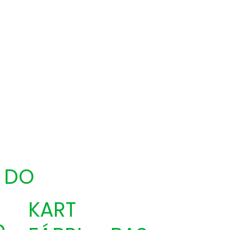
 DO
KART
o