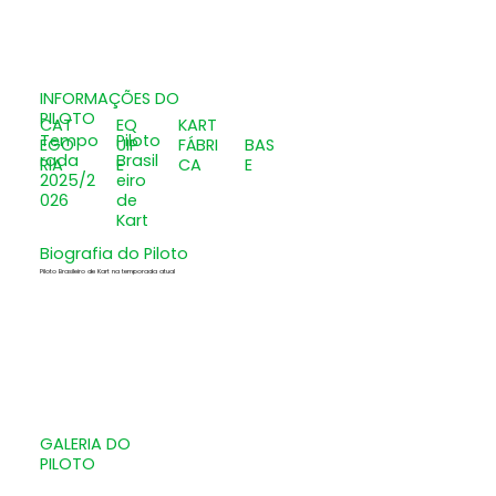
INFORMAÇÕES DO
PILOTO
CAT
EQ
KART
Tempo
Piloto
EGO
UIP
FÁBRI
BAS
rada
Brasil
RIA
E
CA
E
2025/2
eiro
026
de
Kart
Biografia do Piloto
Piloto Brasileiro de Kart na temporada atual
GALERIA DO
PILOTO