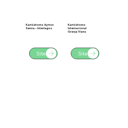
Kartódromo Ayrton
Kartódromo
Senna – Interlagos
Internacional
Granja Viana
Site
Site