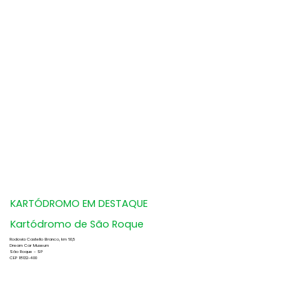
KARTÓDROMO EM DESTAQUE
Kartódromo de São Roque
Rodovia Castello Branco, km 60,5
Dream Car Museum
São Roque - SP
CEP 18132-400