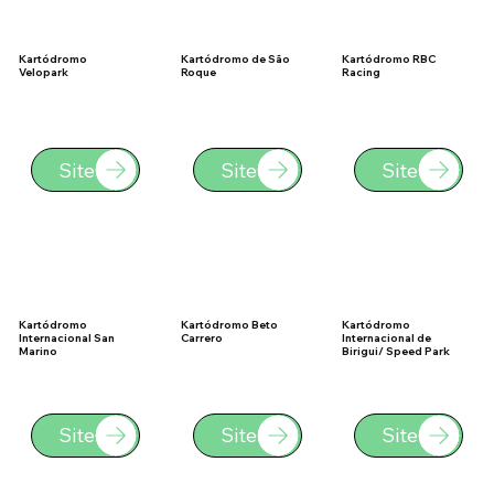
Kartódromo
Kartódromo de São
Kartódromo RBC
Velopark
Roque
Racing
Site
Site
Site
Kartódromo
Kartódromo Beto
Kartódromo
Internacional San
Carrero
Internacional de
Marino
Birigui/ Speed Park
Site
Site
Site