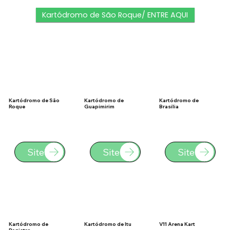
Kartódromo de São Roque/ ENTRE AQUI
Kartódromo de São
Kartódromo de
Kartódromo de
Roque
Guapimirim
Brasília
Site
Site
Site
Kartódromo de
Kartódromo de Itu
V11 Arena Kart
Registro