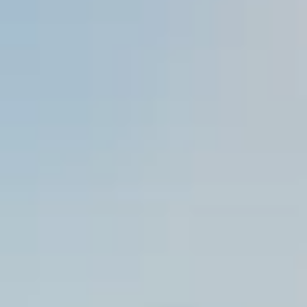
19 de mai.
Victor Ortega conquista primeiro pódi
da temporada na Copa São Paulo Lig
Victor Ortega conquistou seu primeiro pódio da temporada 
Copa São Paulo Light após um fim de semana consistente n
F4 Sprinter em Interlagos.