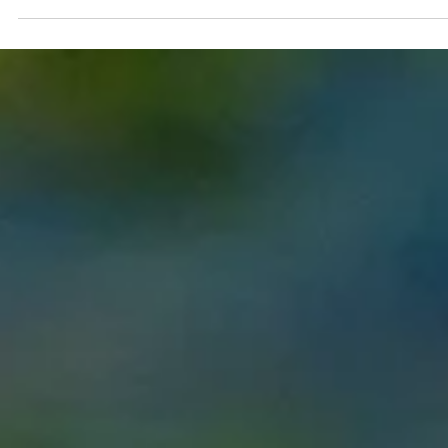
26 de mai.
Mateus Oliveira conquista pódio na 4ª
etapa da Aldeia Kart Cup em Aldeia 
Serra
Mateus Oliveira voltou ao pódio da F4 Júnior na Aldeia Kart C
após uma etapa marcada por chuva, pista seca, muitos
ajustes no kart e disputas intensas até a bandeirada final.