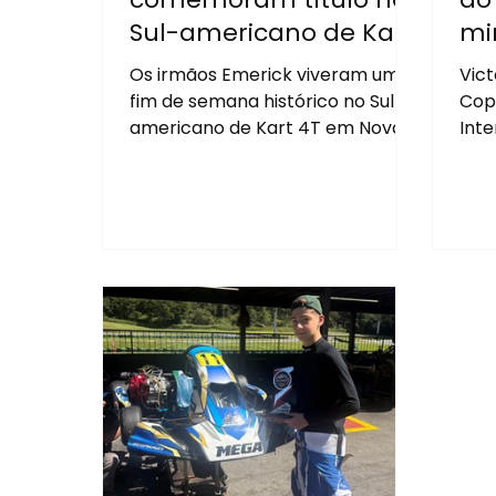
Sul-americano de Kart
mi
4T com vitória histórica
po
Os irmãos Emerick viveram um
Vict
de Joaquim e grande
fim de semana histórico no Sul-
Cop
atuação de Miguel
americano de Kart 4T em Nova
Int
Santa Rita-RS. Joaquim
cam
conquistou o título continental
de 
da Cadete, enquanto Miguel
pos
protagonizou grandes atuações
na Mirim e terminou muito perto
do pódio.