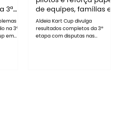
a 3ª
de equipes, famílias e
 Kart
parceiros na 3ª etapa
oblemas
Aldeia Kart Cup divulga
em Barueri
io na 3ª
resultados completos da 3ª
Cup em
etapa com disputas nas
categorias Mirim, F4 Júnior,
Graduado, Sênior e Super Sênior.