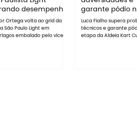
rando desempenho
garante pódio n
sitivo em Interlagos
etapa da Aldeia
or Ortega volta ao grid da
Luca Fialho supera pr
Cup
a São Paulo Light em
técnicos e garante pód
erlagos embalado pelo vice-
etapa da Aldeia Kart 
peonato no Circuito Paulista
Barueri.
Kart e por uma sequência
itiva na temporada 2026.