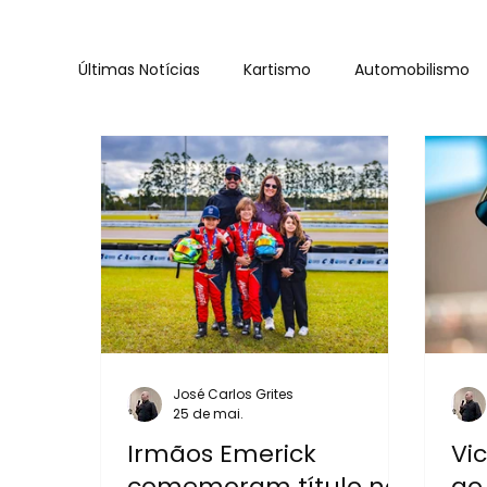
Últimas Notícias
Kartismo
Automobilismo
Sul Brasileiro de Kart
Copa do Brasil de Kart
José Carlos Grites
25 de mai.
Irmãos Emerick
Vi
comemoram título no
ao 