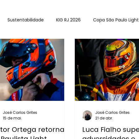
Sustentabilidade
KIG RJ 2026
Copa São Paulo Light
BRK
Aldeia Kart Cup
José Carlos Grites
José Carlos Grites
15 de mai.
21 de abr.
ctor Ortega retorna
Luca Fialho sup
Paulista Light
adversidades e