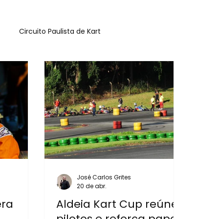
Circuito Paulista de Kart
José Carlos Grites
20 de abr.
era
Aldeia Kart Cup reúne
pilotos e reforça papel