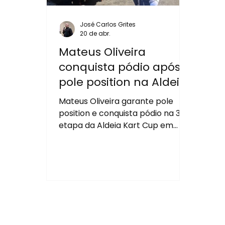
José Carlos Grites
20 de abr.
Mateus Oliveira
conquista pódio após
pole position na Aldeia
Kart Cup
Mateus Oliveira garante pole
position e conquista pódio na 3ª
etapa da Aldeia Kart Cup em
Barueri.