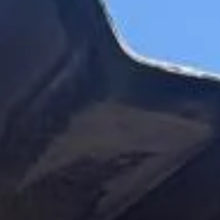
21 de abr.
Luca Fialho supera adversidades e
garante pódio na 3ª etapa da Aldeia
Kart Cup
Luca Fialho supera problemas técnicos e garante pódio na 3ª
etapa da Aldeia Kart Cup em Barueri.