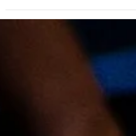
26 de mai.
Mateus Oliveira conquista pódio na 4ª
etapa da Aldeia Kart Cup em Aldeia 
Serra
Mateus Oliveira voltou ao pódio da F4 Júnior na Aldeia Kart C
após uma etapa marcada por chuva, pista seca, muitos
ajustes no kart e disputas intensas até a bandeirada final.